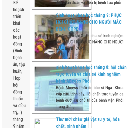
Kế
dẫn chẩn đoán và điều trị bệnh Lao phổi
hoạch
Sinh hoạt khoa học tháng 9: PHỤC
triển
HỒI CHỨC NĂNG CHO NGƯỜI MẮC
khai
BỆNH COPD
các
BS Nguyễn Thị Oanh chia sẻ kinh nghiệm
hoạt
bài : PHỤC HỒI CHỨC NĂNG CHO NGƯỜI
động
MẮC BỆNH COPD
(Bình
bệnh
án, tập
sinh hoạt khoa học tháng 8: hội chẩn
huấn,
trực tuyến và chia sẻ kinh nghiệm
Họp
bệnh ABcess Phổi
hội
Bệnh Abcess Phổi do bác sĩ Nga- Khoa
đồng
cấp cứu trình bày. Hội chẩn trực tuyến ca
thuốc
bệnh dưới sự chủ trì của bệnh viện Phổi
và điều
Trung Ương
trị,...)
tháng
Thư mời chào giá vật tư y tế, hóa
9 năm
chất, sinh phẩm