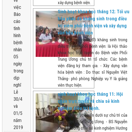
về
xây dựng bệnh viện.
việc
Sinh hoạt khoa học tháng 12: Tối ưu
Báo
hóa phác đồ kháng sinh trong điều
cáo
trị viêm phổi bệnh viện và xây dựng
tình
văn hóa bệnh viện
hình
- Tối ưu hóa phác đồ kháng sinh trong
bệnh
điều trị viêm phổi bệnh viện: là Hội thảo
nhân
khoa học trực tuyến do Bệnh viện Phổi
05
Trung Ương chủ trì tổ chức. Các bệnh
ngày
viện đăng ký tham gia. - Xây dựng văn
trong
hóa bệnh viện : Do thạc sĩ Nguyễn Việt
dịp
Thắng- phó phòng Nghiệp vụ Y là giảng
nghĩ
viên thực hiện.
Lễ
sinh hoạt khoa học tháng 11: Hội
30/4
chẩn trực tuyến và chia sẻ kinh
và
nghiệm điều trị bệnh.
01/5
- Hội chẩn trực tuyến dưới sự chủ trì của
năm
bệnh viện Phổi Trung Ương. - BS Nguyễn
2019
Mạnh Cường chia sẻ kinh nghiệm Hướng