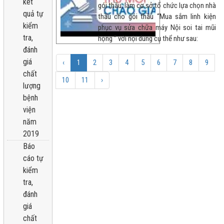
kêt
gói thầu, làm cơ sở tổ chức lựa chọn nhà
quả tự
thầu cho gói thầu “Mua sắm linh kiện
kiểm
phục vụ sửa chữa máy Nội soi tai mũi
tra,
họng ” với nội dung cụ thể như sau:
đánh
giá
‹
1
2
3
4
5
6
7
8
9
chất
10
11
›
lượng
bệnh
viện
năm
2019
Báo
cáo tự
kiểm
tra,
đánh
giá
chất