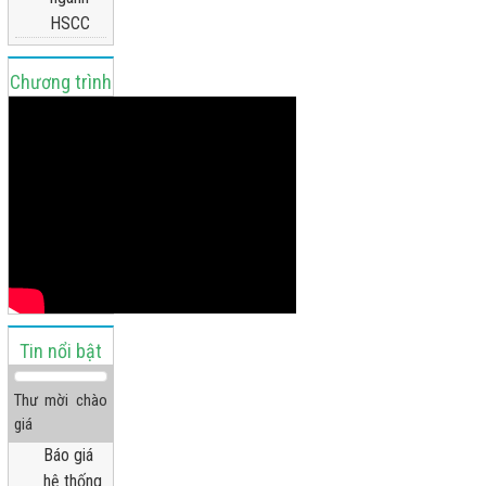
HSCC
Chương trình
truyền hình
Tin nổi bật
Thư mời chào
giá
Báo giá
hệ thống