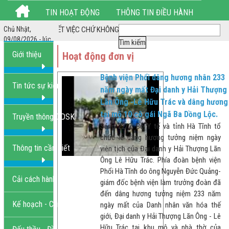
TIN HOẠT ĐỘNG
THÔNG TIN ĐIỀU HÀNH
 giá *** LÀM HẾT VIỆC CHỨ KHÔNG LÀM HẾT GIỜ ***
Chủ Nhật,
THỦ TỤC HÀNH CHÍNH
HÌNH ẢNH HOẠT ĐỘNG
09/08/2026 - lúc
2:43:42 AM
Giới thiệu
Hoạt động đơn vị
LIÊN HỆ
Bệnh viện Phổi dâng hương nhân 233
Tin tức sự kiện
năm ngày mất Đại danh y Hải Thượng
Lãn Ông -Lê Hữu Trác và dâng hương
tại mộ 10 cô gái Ngã Ba Dồng Lộc.
Truyền thông GDSK
Sáng 22/2, Bộ Y tế và tỉnh Hà Tĩnh tổ
chức lễ dâng hương tưởng niệm ngày
Thông tin cần biết
viên tịch của Đại danh y Hải Thượng Lãn
Ông Lê Hữu Trác. Phía đoàn bệnh viện
Phổi Hà Tĩnh do ông Nguyễn Đức Quảng-
Cải cách hành chính
giám đốc bệnh viện làm trưởng đoàn đã
đến dâng hương tưởng niệm 233 năm
Kế hoạch - Chiến lược
ngày mất của Danh nhân văn hóa thế
giới, Đại danh y Hải Thượng Lãn Ông - Lê
Hữu Trác tại khu mộ và nhà thờ của