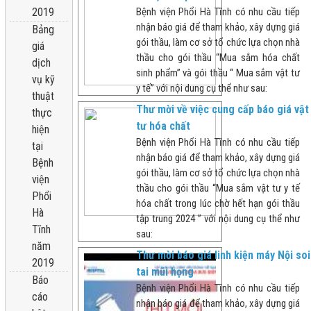
2019
Bệnh viện Phổi Hà Tĩnh có nhu cầu tiếp
nhận báo giá để tham khảo, xây dựng giá
Bảng
gói thầu, làm cơ sở tổ chức lựa chọn nhà
giá
thầu cho gói thầu “Mua sắm hóa chất
dịch
sinh phẩm” và gói thầu “ Mua sắm vật tư
vụ kỹ
y tế” với nội dung cụ thể như sau:
thuật
Thư mời về việc cung cấp báo giá vật
thực
tư hóa chất
hiện
Bệnh viện Phổi Hà Tĩnh có nhu cầu tiếp
tại
nhận báo giá để tham khảo, xây dựng giá
Bệnh
gói thầu, làm cơ sở tổ chức lựa chọn nhà
viện
thầu cho gói thầu “Mua sắm vật tư y tế
Phổi
hóa chất trong lúc chờ hết hạn gói thầu
Hà
tập trung 2024 ” với nội dung cụ thể như
Tĩnh
sau:
năm
Thư mời báo giá linh kiện máy Nội soi
2019
tai mũi họng
Báo
Bệnh viện Phổi Hà Tĩnh có nhu cầu tiếp
cáo
nhận báo giá để tham khảo, xây dựng giá