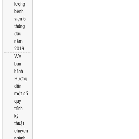
lượng
bệnh
viện 6
tháng
đầu
năm
2019
V/v
ban
hành
Hướng
dẫn
một số
quy
trình
kỹ
thuật
chuyên
ngành