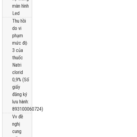
màn hình
Led
Thu hồi
do vi
phạm
mức độ
3 của
thuốc
Natri
clorid
0,9% (Số
giấy
đăng ký
lưu hành:
893100060724)
Vv đề
nghị
cung