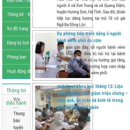
Đấu thầu - Đầu tư
người ở xã Sơn Trung và xã Quang Diệm,
huyện Hương Sơn, Hà Tĩnh. Sau đó, đoàn
Thông kê - Báo cáo
tiếp tục dâng hương tại mộ 10 cô gái
Ngã Ba Dồng Lộc.
Sơ đồ trang
Dự phòng tiến triển nặng ở người
bệnh viêm phổi do cúm
Đăng ký lịch khám
Thời gian gần đây, số người bệnh viêm
phổi nhập viện điều trị nội trú tại bệnh
Phòng ban
viện Phổi Hà Tĩnh có xu hướng gia tăng,
trong đó có nhiều trường hợp cúm nhập
Hoạt động điều hành
viện trong tình trạng viêm phổi.
sinh hoạt khoa học tháng 12: Liệu
Thông tin
pháp kháng viêm giảm triệu chứng –
V/v..
Hiệu quả, an toàn và kinh tế trong
điều hành
.....
điều trị Hen phế quản
Thong
báo
tuyển