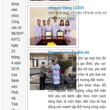
dụng
chào cờ tháng 1/2024
viên
??̣̂?? ???̣̂? Phổi ??̀ ??̃?? ??̂̉ ???̛́? ???̀? ??̛̀
chức
đ?̂̀? ???́?? 01/2024
Công
văn số
98/BVP-
KHTC
ngày
25
Món quà nhỏ- Ý nghĩa lớn
tháng
Trong chúng ta luôn tồn tại một thứ đó
4 năm
là tình yêu, tình yêu gia đình, yêu vợ/
2019
chồng, yêu con cái, yêu bố mẹ, yêu anh
em họ hàng, xa hơn nữa là yêu bạn bè,
của
đồng nghiệp, yêu quê hương đất nước...
Bệnh
Mỗi người có cách yêu khác nhau. BS
viện
CK2 Nguyễn Đức Quảng cũng thể hiện
Phổi
tình yêu với bệnh viện theo một cách
Hà
riêng biệt, là một thực tiễn hóa về huy
Tĩnh
động sức mạnh tập thể trong công cuộc