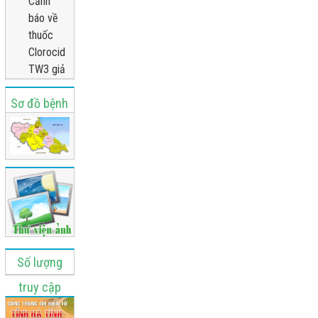
Cảnh
báo về
thuốc
Clorocid
TW3 giả
Sơ đồ bệnh
viện
Số lượng
truy cập