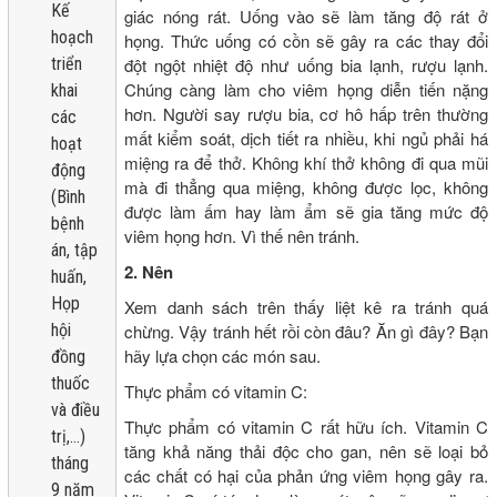
Kế
giác nóng rát. Uống vào sẽ làm tăng độ rát ở
hoạch
họng. Thức uống có cồn sẽ gây ra các thay đổi
đột ngột nhiệt độ như uống bia lạnh, rượu lạnh.
triển
Chúng càng làm cho viêm họng diễn tiến nặng
khai
hơn. Người say rượu bia, cơ hô hấp trên thường
các
mất kiểm soát, dịch tiết ra nhiều, khi ngủ phải há
hoạt
miệng ra để thở. Không khí thở không đi qua mũi
động
mà đi thẳng qua miệng, không được lọc, không
(Bình
được làm ấm hay làm ẩm sẽ gia tăng mức độ
bệnh
viêm họng hơn. Vì thế nên tránh.
án, tập
2. Nên
huấn,
Họp
Xem danh sách trên thấy liệt kê ra tránh quá
chừng. Vậy tránh hết rồi còn đâu? Ăn gì đây? Bạn
hội
hãy lựa chọn các món sau.
đồng
thuốc
Thực phẩm có vitamin C:
và điều
Thực phẩm có vitamin C rất hữu ích. Vitamin C
trị,...)
tăng khả năng thải độc cho gan, nên sẽ loại bỏ
tháng
các chất có hại của phản ứng viêm họng gây ra.
9 năm