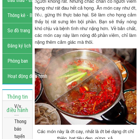
Đấu thầu - Đầu tư
người không rát. Nhưng chắc chắn có người viêm
họng như rát đau hết cả họng. Ăn món cay như ớt,
tiêu, gừng thì thực báo hại. Sẽ làm cho họng cảm
Thông kê - Báo cáo
thấy bị rát sưng lên bội phần. Bạn sẽ thấy nóng
khó chịu và bệnh tình như nặng hơn. Về bản chất,
Sơ đồ trang
các món cay này làm nóng đỏ phần viêm, chỉ làm
nặng thêm cảm giác mà thôi.
Đăng ký lịch khám
Phòng ban
Hoạt động điều hành
Thông tin
V/v..
điều hành
.....
Thong
báo
Các món này là ớt cay, nhất là ớt bé dạng ớt chỉ
tuyển
thiên, hạt tiêu đen, gừng, xả.