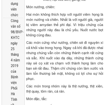
dụng
Món nướng, chiên:
viên
Hai món không thích hợp với người viêm họng là
chức
món nướng và chiên. Nhất là với người già, người
Công
bị viêm amydan thể phì đại. Vì triệu chứng của
văn số
những người này đau là chủ yếu. Nuốt nước bọt
98/BVP-
không cũng đau.
KHTC
Các món cứng như nướng, chiên sẽ đi nguyên xi
ngày
cả khối vào trong họng. Ngay cả khi đã được nhai
25
nhưng chúng vẫn còn những thành cạnh rất cứng
tháng
và sắc. Khi nuốt vào dạ dày, những thành cứng
4 năm
này sẽ cọ xát va chạm với thành họng làm cho
2019
bạn sẽ rất đau. Thậm chí chúng còn làm xước và
của
làm tổn thương bề mặt, không có lợi cho sự hồi
Bệnh
phục.
viện
Các món trong nhóm này là thịt nướng, thịt xiên,
Phổi
thịt quay, tôm rán, cá rán.
Hà
Món đặc, tắc:
Tĩnh