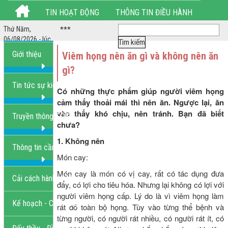
TIN HOẠT ĐỘNG
THÔNG TIN ĐIỀU HÀNH
 LÀM HẾT GIỜ ***
Thứ Năm,
THỦ TỤC HÀNH CHÍNH
HÌNH ẢNH HOẠT ĐỘNG
06/08/2026 - lúc
4:19:59 PM
Giới thiệu
Viêm họng nên ăn gì và không nên ăn
LIÊN HỆ
gì?
Tin tức sự kiện
Có những thực phẩm giúp người viêm họng
cảm thấy thoải mái thì nên ăn. Ngược lại, ăn
vào thấy khó chịu, nên tránh. Bạn đã biết
Truyền thông GDSK
chưa?
1. Không nên
Thông tin cần biết
Món cay:
Món cay là món có vị cay, rất có tác dụng đưa
Cải cách hành chính
đẩy, có lợi cho tiêu hóa. Nhưng lại không có lợi với
người viêm họng cấp. Lý do là vì viêm họng làm
Kế hoạch - Chiến lược
rát đỏ toàn bộ họng. Tùy vào từng thể bệnh và
từng người, có người rát nhiều, có người rát ít, có