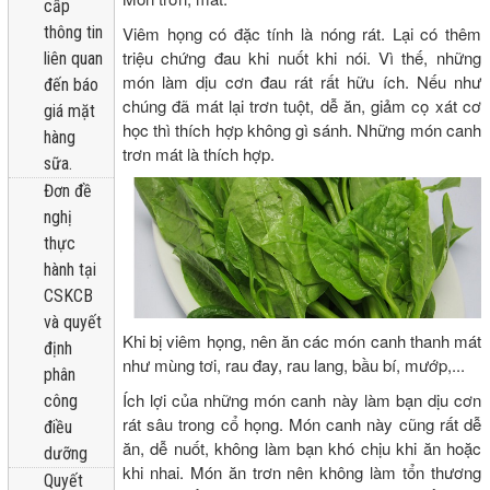
cấp
thông tin
Viêm họng có đặc tính là nóng rát. Lại có thêm
triệu chứng đau khi nuốt khi nói. Vì thế, những
liên quan
món làm dịu cơn đau rát rất hữu ích. Nếu như
đến báo
chúng đã mát lại trơn tuột, dễ ăn, giảm cọ xát cơ
giá mặt
học thì thích hợp không gì sánh. Những món canh
hàng
trơn mát là thích hợp.
sữa.
Đơn đề
nghị
thực
hành tại
CSKCB
và quyết
Khi bị viêm họng, nên ăn các món canh thanh mát
định
như mùng tơi, rau đay, rau lang, bầu bí, mướp,...
phân
Ích lợi của những món canh này làm bạn dịu cơn
công
rát sâu trong cổ họng. Món canh này cũng rất dễ
điều
ăn, dễ nuốt, không làm bạn khó chịu khi ăn hoặc
dưỡng
khi nhai. Món ăn trơn nên không làm tổn thương
Quyết