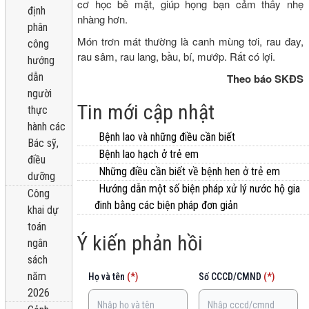
cơ học bề mặt, giúp họng bạn cảm thấy nhẹ
định
nhàng hơn.
phân
Món trơn mát thường là canh mùng tơi, rau đay,
công
rau sâm, rau lang, bầu, bí, mướp. Rất có lợi.
hướng
dẫn
Theo báo SKĐS
người
Tin mới cập nhật
thực
hành các
Bệnh lao và những điều cần biết
Bác sỹ,
Bệnh lao hạch ở trẻ em
điều
Những điều cần biết về bệnh hen ở trẻ em
dưỡng
Hướng dẫn một số biện pháp xử lý nước hộ gia
Công
đinh bằng các biện pháp đơn giản
khai dự
toán
Ý kiến phản hồi
ngân
sách
năm
Họ và tên
(*)
Số CCCD/CMND
(*)
2026