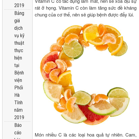
Vitamin C có tác dụng làm mát, nên sẽ xoa dịu sự
2019
rát ở họng. Vitamin C còn làm tăng sức đề kháng
Bảng
chung của cơ thể, nên sẽ giúp bệnh được đẩy lùi.
giá
dịch
vụ kỹ
thuật
thực
hiện
tại
Bệnh
viện
Phổi
Hà
Tĩnh
năm
2019
Báo
cáo
Món nhiều C là các loại hoa quả tự nhiên. Cam,