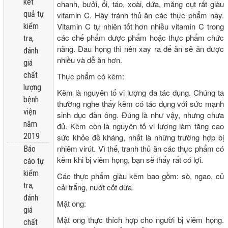
kêt
chanh, bưởi, ổi, táo, xoài, dứa, măng cụt rất giàu
quả tự
vitamin C. Hãy tránh thủ ăn các thực phẩm này.
Vitamin C tự nhiên tốt hơn nhiều vitamin C trong
kiểm
các chế phẩm dược phẩm hoặc thực phẩm chức
tra,
năng. Đau họng thì nên xay ra để ăn sẽ ăn được
đánh
nhiều và dễ ăn hơn.
giá
chất
Thực phẩm có kẽm:
lượng
Kẽm là nguyên tố vi lượng đa tác dụng. Chúng ta
bệnh
thường nghe thấy kẽm có tác dụng với sức mạnh
viện
sinh dục đàn ông. Đúng là như vậy, nhưng chưa
năm
đủ. Kẽm còn là nguyên tố vi lượng làm tăng cao
2019
sức khỏe đề kháng, nhất là những trường hợp bị
nhiêm virút. Vì thế, tranh thủ ăn các thực phẩm có
Báo
kẽm khi bị viêm họng, bạn sẽ thấy rất có lợi.
cáo tự
kiểm
Các thực phẩm giàu kẽm bao gồm: sò, ngao, củ
tra,
cải trắng, nướt cốt dừa.
đánh
Mật ong:
giá
Mật ong thực thích hợp cho người bị viêm họng.
chất