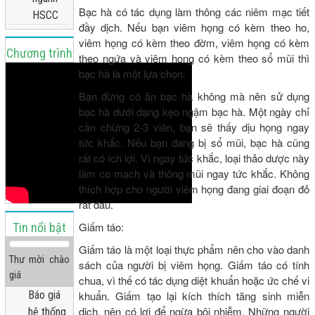
Bạc hà có tác dụng làm thông các niêm mạc tiết
HSCC
đầy dịch. Nếu bạn viêm họng có kèm theo ho,
viêm họng có kèm theo đờm, viêm họng có kèm
Chương trình
theo ngứa và viêm họng có kèm theo sổ mũi thì
bạc hà là một lựa chọn.
truyền hình
Bạn đừng có ăn bạc hà không mà nên sử dụng
bạc hà dưới dạng kẹo ngậm bạc hà. Một ngày chỉ
cần chừng 2-3 viên, bạn sẽ thấy dịu họng ngay
tức khắc. Nếu bạn đang bị sổ mũi, bạc hà cũng
rất có ích lợi. Vì ngay tức khắc, loại thảo dược này
làm co mạch và thông mũi ngay tức khắc. Không
thích hợp cho người viêm họng đang giai đoạn đỏ
rát đau.
Giấm táo:
Tin nổi bật
Giấm táo là một loại thực phẩm nên cho vào danh
Thư mời chào
sách của người bị viêm họng. Giấm táo có tính
giá
chua, vì thế có tác dụng diệt khuẩn hoặc ức chế vi
Báo giá
khuẩn. Giấm tạo lại kích thích tăng sinh miễn
dịch, nên có lợi để ngừa bội nhiễm. Những người
hệ thống