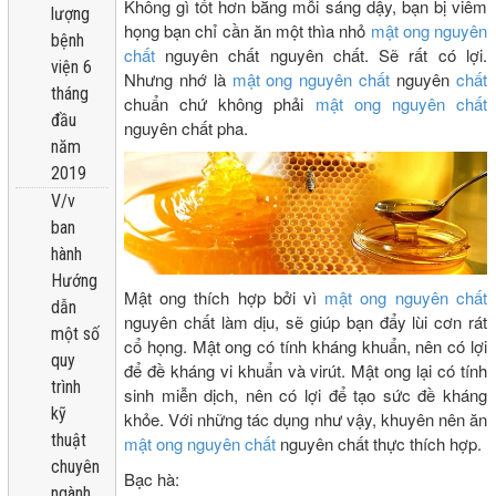
Không gì tốt hơn bằng mỗi sáng dậy, bạn bị viêm
lượng
họng bạn chỉ cần ăn một thìa nhỏ
mật ong nguyên
bệnh
chất
nguyên chất nguyên chất. Sẽ rất có lợi.
viện 6
Nhưng nhớ là
mật ong nguyên chất
nguyên
chất
tháng
chuẩn chứ không phải
mật ong nguyên chất
đầu
nguyên chất pha.
năm
2019
V/v
ban
hành
Hướng
Mật ong thích hợp bởi vì
mật ong nguyên chất
dẫn
nguyên chất làm dịu, sẽ giúp bạn đẩy lùi cơn rát
một số
cổ họng. Mật ong có tính kháng khuẩn, nên có lợi
quy
để đề kháng vi khuẩn và virút. Mật ong lại có tính
trình
sinh miễn dịch, nên có lợi để tạo sức đề kháng
kỹ
khỏe. Với những tác dụng như vậy, khuyên nên ăn
thuật
mật ong nguyên chất
nguyên chất thực thích hợp.
chuyên
Bạc hà:
ngành