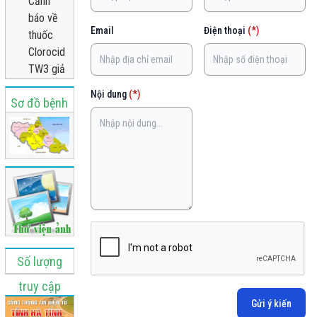
Cảnh
báo về
Email
Điện thoại
(*)
thuốc
Clorocid
TW3 giả
Nội dung
(*)
Sơ đồ bệnh
viện
Số lượng
truy cập
Gửi ý kiến