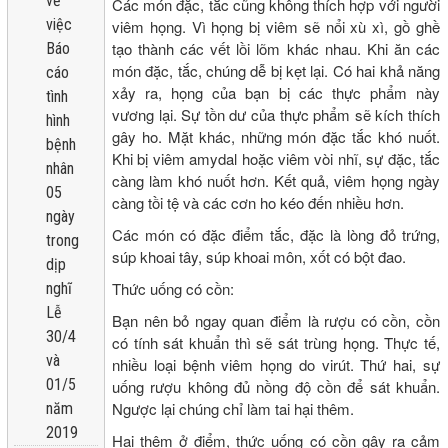
về
Các món đặc, tắc cũng không thích hợp với người
việc
viêm họng. Vì họng bị viêm sẽ nổi xù xì, gồ ghề
tạo thành các vết lồi lõm khác nhau. Khi ăn các
Báo
món đặc, tắc, chúng dễ bị kẹt lại. Có hai khả năng
cáo
xảy ra, họng của bạn bị các thực phẩm này
tình
vương lại. Sự tồn dư của thực phẩm sẽ kích thích
hình
gây ho. Mặt khác, những món đặc tắc khó nuốt.
bệnh
Khi bị viêm amydal hoặc viêm vòi nhĩ, sự đặc, tắc
nhân
càng làm khó nuốt hơn. Kết quả, viêm họng ngày
05
càng tồi tệ và các cơn ho kéo đến nhiều hơn.
ngày
Các món có đặc điểm tắc, đặc là lòng đỏ trứng,
trong
súp khoai tây, súp khoai môn, xốt có bột đao.
dịp
Thức uống có cồn:
nghĩ
Lễ
Bạn nên bỏ ngay quan điểm là rượu có cồn, cồn
30/4
có tính sát khuẩn thì sẽ sát trùng họng. Thực tế,
và
nhiều loại bệnh viêm họng do virút. Thứ hai, sự
01/5
uống rượu không đủ nồng độ cồn để sát khuẩn.
Ngược lại chúng chỉ làm tai hại thêm.
năm
2019
Hại thêm ở điểm, thức uống có cồn gây ra cảm