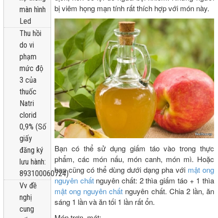
bị viêm họng mạn tính rất thích hợp với món này.
màn hình
Led
Thu hồi
do vi
phạm
mức độ
3 của
thuốc
Natri
clorid
0,9% (Số
giấy
Bạn có thể sử dụng giấm táo vào trong thực
đăng ký
phẩm, các món nấu, món canh, món mì. Hoặc
lưu hành:
bạn cũng có thể dùng dưới dạng pha với
mật ong
893100060724)
nguyên chất
nguyên chất: 2 thìa giấm táo + 1 thìa
Vv đề
mật ong nguyên chất
nguyên chất. Chia 2 lần, ăn
nghị
sáng 1 lần và ăn tối 1 lần rất ổn.
cung
Món trơn, mát: