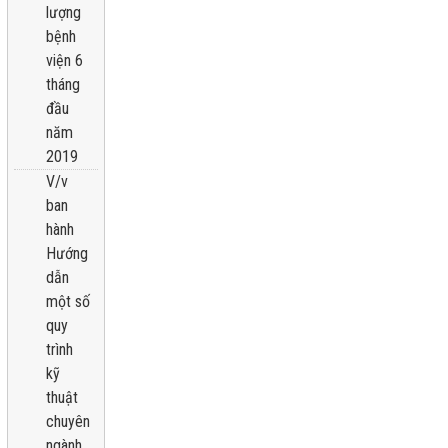
lượng
bệnh
viện 6
tháng
đầu
năm
2019
V/v
ban
hành
Hướng
dẫn
một số
quy
trình
kỹ
thuật
chuyên
ngành