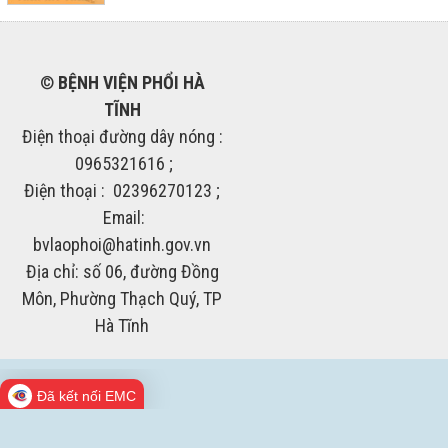
©
BỆNH VIỆN PHỔI HÀ
TĨNH
Điện thoại đường dây nóng :
0965321616 ;
Điện thoại : 02396270123 ;
Email:
bvlaophoi@hatinh.gov.vn
Địa chỉ: số 06, đường Đồng
Môn, Phường Thạch Quý, TP
Hà Tĩnh
Đã kết nối EMC