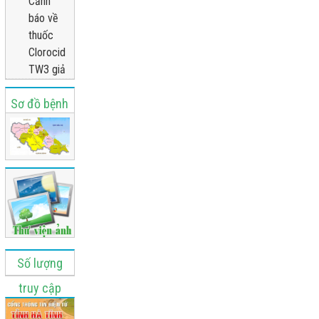
Cảnh
báo về
thuốc
Clorocid
TW3 giả
Sơ đồ bệnh
viện
Số lượng
truy cập