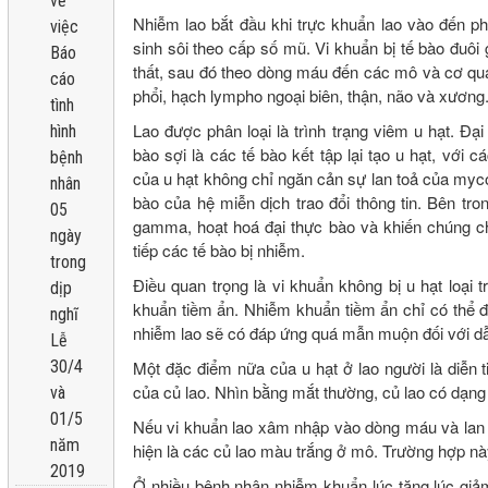
về
Nhiễm lao bắt đầu khi trực khuẩn lao vào đến 
việc
sinh sôi theo cấp số mũ. Vi khuẩn bị tế bào đuô
Báo
thất, sau đó theo dòng máu đến các mô và cơ qua
cáo
phổi, hạch lympho ngoại biên, thận, não và xương
tình
Lao được phân loại là trình trạng viêm u hạt. Đ
hình
bào sợi là các tế bào kết tập lại tạo u hạt, vớ
bệnh
của u hạt không chỉ ngăn cản sự lan toả của myco
nhân
bào của hệ miễn dịch trao đổi thông tin. Bên tron
05
gamma, hoạt hoá đại thực bào và khiến chúng c
ngày
tiếp các tế bào bị nhiễm.
trong
Điều quan trọng là vi khuẩn không bị u hạt loại 
dịp
khuẩn tiềm ẩn. Nhiễm khuẩn tiềm ẩn chỉ có thể đ
nghĩ
nhiễm lao sẽ có đáp ứng quá mẫn muộn đối với dẫn
Lễ
Một đặc điểm nữa của u hạt ở lao người là diễn ti
30/4
của củ lao. Nhìn bằng mắt thường, củ lao có dạng
và
01/5
Nếu vi khuẩn lao xâm nhập vào dòng máu và lan t
năm
hiện là các củ lao màu trắng ở mô. Trường hợp này
2019
Ở nhiều bệnh nhân nhiễm khuẩn lúc tăng lúc giả