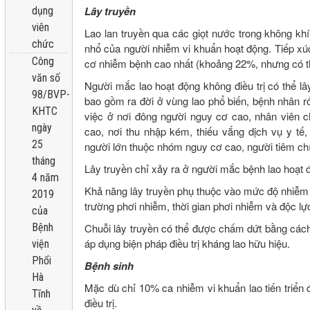
Lây truyền
dụng
viên
Lao lan truyền qua các giọt nước trong không khí
chức
nhổ của người nhiễm vi khuẩn hoạt động. Tiếp xúc
Công
cơ nhiễm bệnh cao nhất (khoảng 22%, nhưng có t
văn số
Người mắc lao hoạt động không điều trị có thể 
98/BVP-
bao gồm ra đời ở vùng lao phổ biến, bệnh nhân r
KHTC
việc ở nơi đông người nguy cơ cao, nhân viên
ngày
cao, nơi thu nhập kém, thiếu vắng dịch vụ y tế
25
người lớn thuộc nhóm nguy cơ cao, người tiêm ch
tháng
Lây truyền chỉ xảy ra ở người mắc bệnh lao hoạt đ
4 năm
Khả năng lây truyền phụ thuộc vào mức độ nhiễm 
2019
trường phơi nhiễm, thời gian phơi nhiễm và độc lự
của
Chuỗi lây truyền có thể được chấm dứt bằng cách
Bệnh
áp dụng biện pháp điều trị kháng lao hữu hiệu.
viện
Phổi
Bệnh sinh
Hà
Mặc dù chỉ 10% ca nhiễm vi khuẩn lao tiến triển 
Tĩnh
điều trị.