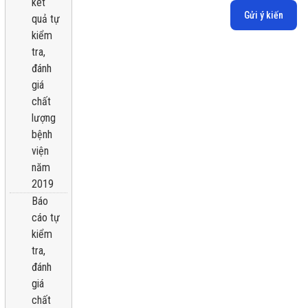
kêt
Gửi ý kiến
quả tự
kiểm
tra,
đánh
giá
chất
lượng
bệnh
viện
năm
2019
Báo
cáo tự
kiểm
tra,
đánh
giá
chất