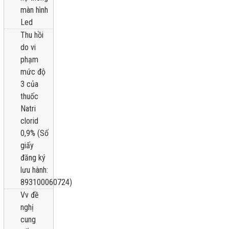
màn hình
Led
Thu hồi
do vi
phạm
mức độ
3 của
thuốc
Natri
clorid
0,9% (Số
giấy
đăng ký
lưu hành:
893100060724)
Vv đề
nghị
cung