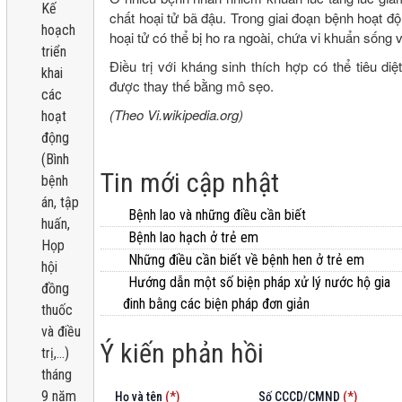
Kế
chất hoại tử bã đậu. Trong giai đoạn bệnh hoạt 
hoạch
hoại tử có thể bị ho ra ngoài, chứa vi khuẩn sống
triển
Điều trị với kháng sinh thích hợp có thể tiêu d
khai
được thay thế bằng mô sẹo.
các
(Theo Vi.wikipedia.org)
hoạt
động
(Bình
Tin mới cập nhật
bệnh
án, tập
Bệnh lao và những điều cần biết
huấn,
Bệnh lao hạch ở trẻ em
Họp
Những điều cần biết về bệnh hen ở trẻ em
hội
Hướng dẫn một số biện pháp xử lý nước hộ gia
đồng
đinh bằng các biện pháp đơn giản
thuốc
và điều
Ý kiến phản hồi
trị,...)
tháng
9 năm
Họ và tên
(*)
Số CCCD/CMND
(*)