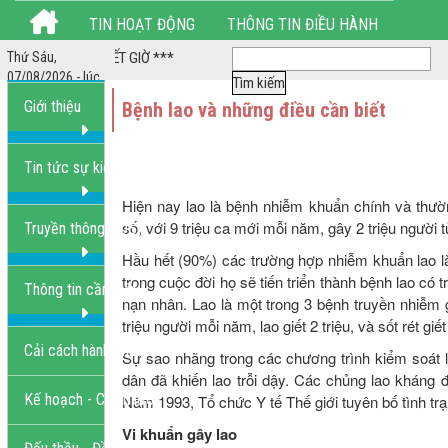
TIN HOẠT ĐỘNG
THÔNG TIN ĐIỀU HÀNH
HÔNG LÀM HẾT GIỜ ***
Thứ Sáu,
THỦ TỤC HÀNH CHÍNH
HÌNH ẢNH HOẠT ĐỘNG
07/08/2026 - lúc
12:40:32 PM
Giới thiệu
Bệnh lao và những điều cần biết
LIÊN HỆ
Tin tức sự kiện
Hiện nay lao là bệnh nhiễm khuẩn chính và thườ
số, với 9 triệu ca mới mỗi năm, gây 2 triệu người 
Truyền thông GDSK
Hầu hết (90%) các trường hợp nhiễm khuẩn lao l
trong cuộc đời họ sẽ tiến triển thành bệnh lao có 
Thông tin cần biết
nạn nhân. Lao là một trong 3 bệnh truyền nhiễm g
triệu người mỗi năm, lao giết 2 triệu, và sốt rét giết 
Cải cách hành chính
Sự sao nhãng trong các chương trình kiểm soát l
dân đã khiến lao trỗi dậy. Các chủng lao kháng
Kế hoạch - Chiến lược
Năm 1993, Tổ chức Y tế Thế giới tuyên bố tình trạ
Vi khuẩn gây lao