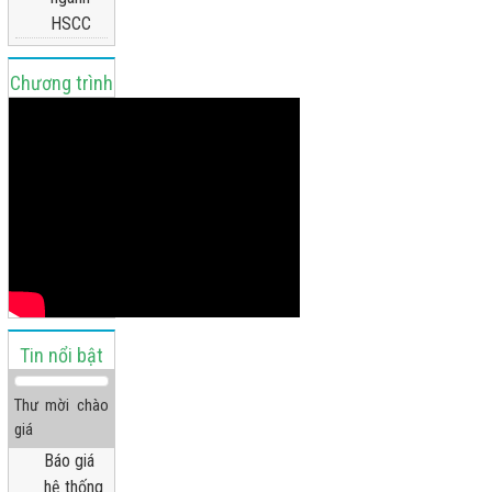
HSCC
Chương trình
truyền hình
Tin nổi bật
Thư mời chào
giá
Báo giá
hệ thống