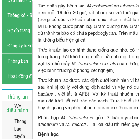
Đấu thầu - Đầu tư
Tác nhân gây bệnh lao,
Mycobacterium tubercul
chia mỗi 16 đến 20 giờ, rất chậm so với thời gi
Thông kê - Báo cáo
(trong số các vi khuẩn phân chia nhanh nhất l
MTB không được phân loại Gram dương hay Gram
Sơ đồ trang
dù thành tế bào có chứa peptidoglycan. Trên m
là không biểu hiện gì cả.
Đăng ký lịch khám
Trực khuẩn lao có hình dạng giống que nhỏ, có 
trong trạng thái khô trong nhiều tuần nhưng, trong
Phòng ban
vật ký chủ (cấy
M. tuberculosis
in vitro
cần thời 
việc bình thường ở phòng xét nghiệm).
Hoạt động điều hành
Trực khuẩn lao được xác định dưới kính hiển vi
sau khi bị xử lý với dung dịch acid, vì vậy nó đ
bacillus
, viết tắt là AFB). Với kỹ thuật nhuộm
Thông tin
màu đỏ tươi nổi bật trên nền xanh. Trực khuẩn 
V/v..
huỳnh quang và phép nhuộm auramine-rhodamine
điều hành
.....
Phức hợp
M. tuberculosis
gồm 3 loài mycobac
Thong
africanum
và
M. microti
. Hai loài đầu rất hiếm g
báo
Bệnh học
tuyển