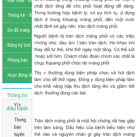
Đấu thầu - Đầu tư
chất dịch lỏng để cho phổi hoạt động dễ dàng.
Trong trường hợp bệnh lý, có sự tích tụ, ứ đọng
Thông kê - Báo cáo
dịch ở trong khoang màng phổi, đến một mức
nhất định sẽ gây nên tràn dịch màng phổi.
Sơ đồ trang
Người bệnh bị tràn dịch màng phổi có các triệu
chứng như. đau âm ỉ bên tràn dịch, Ho khan khi
Đăng ký lịch khám
thay đổi tư thế, khó thở ngày một tăng. Có thể sốt
hoặc sốt hơn. Chách chẩn đoán chính xác nhất là
Phòng ban
chụp Xquang phổi chọc dò màng phổi
Tây y thường dùng biện pháp chọc và hút dịch
Hoạt động điều hành
làm cho dễ thở ngay. Đông y dùng biện pháp làm
cho khả năng hấp thu dịch tăng lên và giảm tiết
dịch. thường dùng các bài
Thông tin
V/v..
điều hành
.....
Thong
Tràn dịch màng phổi là một hội chứng rất hay gặp
trên lâm sàng. Dấu hiệu của bệnh biểu hiện như
báo
thế nào và nguyên nhân gì gây tràn dịch màng
tuyển