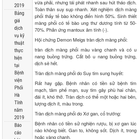
vừa phải, nhưng tái phát nhanh sau hút tháo dịch.
2019
Toàn thân suy sụp nhanh. Xét nghiệm dịch màng
Bảng
phổi thấy tế bào không điển hình 50%. Sinh thiết
giá
màng phổi có tế bào ung thư dương tính từ 50-
dịch
70%. Phản ứng mantoux âm tính (-).
vụ kỹ
Hội chứng Demon Meigs tràn dịch màng phổi:
thuật
tràn dịch màng phổi màu vàng chanh và có u
thực
nang buồng trứng. Cắt bỏ u nang buồng trứng,
hiện
dịch sẽ hết.
tại
Tràn dịch màng phổi do Suy tim sung huyết:
Bệnh
viện
Rất hay gặp. Bệnh nhân có tiền sử bệnh tim
Phổi
mạch, tâm phế mạn, suy tim gây phù hai chân,
Hà
đái ít, khó thở. Tràn dịch có thể một hoặc hai bên,
Tĩnh
lượng dịch ít, màu trong.
năm
Tràn dịch màng phổi do Xơ gan, cổ trướng:
2019
Bệnh nhân có tiền sử nghiện rượu, bị xơ gan lúc
Báo
nào không biết. Gan to, không sốt. Dịch ít, trong
cáo
hoặc vàng chanh.