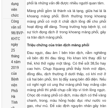
phổi là những vấn đề được nhiều người quan tâm.
dụng
viên
Màng phổi gồm lá thành và lá tạng, giữa hai lá là
chức
khoang màng phổi. Bình thường trong khoang
màng phổi có một ít chất dịch lỏng để cho phổi
Công
hoạt động dễ dàng. Trong trường hợp bệnh lý, có
văn số
sự tích đọng dịch ở trong khoang màng phổi, gây
98/BVP-
ra tràn dịch màng phổi.
KHTC
Triệu chứng của tràn dịch màng phổi
ngày
25
Đau ngực, đau âm ỉ bên tràn dịch, nằm nghiêng
tháng
về bên đó thì đau tăng. Ho khan khi thay đổi tư
4 năm
thế, khó thở ngày một tăng. Có thể sốt 38,5o hay
2019
cao hơn. Chụp Xquang phổi thấy hình mờ đậm,
đồng đều, dịch thường ở dưới thấp, có khi mờ ở
của
cả hai bên phổi, tim bị đẩy sang bên đối diện. Nếu
Bệnh
có nghi ngờ có ung thư màng phổi hay mảng cặn
viện
màng phổi thì phải chụp cắt lớp vi tính lồng ngực.
Phổi
Chọc dò màng phổi có dịch, màu dịch có thể vàng
Hà
chanh, trong, màu hồng hoặc đục như nước vo
Tĩnh
gạo, như mủ. Để xác định nguyên nhân gây tràn