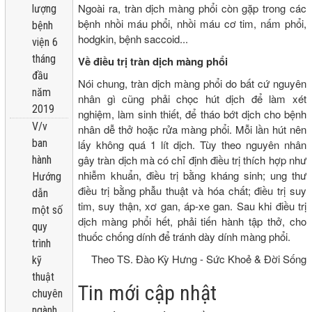
Ngoài ra, tràn dịch màng phổi còn gặp trong các
lượng
bệnh nhồi máu phổi, nhồi máu cơ tim, nấm phổi,
bệnh
hodgkin, bệnh saccoid...
viện 6
tháng
Về điều trị tràn dịch màng phổi
đầu
Nói chung, tràn dịch màng phổi do bất cứ nguyên
năm
nhân gì cũng phải chọc hút dịch để làm xét
2019
nghiệm, làm sinh thiết, để tháo bớt dịch cho bệnh
V/v
nhân dễ thở hoặc rửa màng phổi. Mỗi lần hút nên
ban
lấy không quá 1 lít dịch. Tùy theo nguyên nhân
gây tràn dịch mà có chỉ định điều trị thích hợp như
hành
nhiễm khuẩn, điều trị bằng kháng sinh; ung thư
Hướng
điều trị bằng phẫu thuật và hóa chất; điều trị suy
dẫn
tim, suy thận, xơ gan, áp-xe gan. Sau khi điều trị
một số
dịch màng phổi hết, phải tiến hành tập thở, cho
quy
thuốc chống dính để tránh dày dính màng phổi.
trình
Theo TS. Đào Kỳ Hưng - Sức Khoẻ & Đời Sống
kỹ
thuật
Tin mới cập nhật
chuyên
ngành