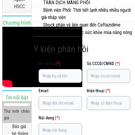
TRÀN DỊCH MÀNG PHỔI
HSCC
Bệnh viện Phổi: Thời tiết lạnh nhiều nhiều người
già nhập viện
Chương trình
Shock phản vệ liên quan đến Ceftazidime
Hướng dẫn chăm sóc sức khỏe mùa nắng nóng
truyền hình
Ý kiến phản hồi
Họ và tên
(*)
Số CCCD/CMND
(*)
Email
Điện thoại
(*)
Tin nổi bật
Thư mời chào
giá
Nội dung
(*)
Báo giá
hệ thống