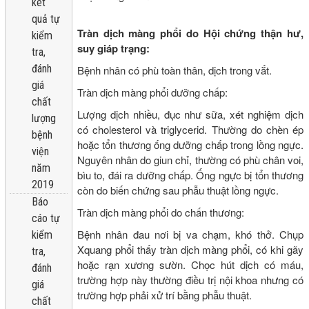
kêt
quả tự
Tràn dịch màng phổi do Hội chứng thận hư,
kiểm
suy giáp trạng:
tra,
đánh
Bệnh nhân có phù toàn thân, dịch trong vắt.
giá
Tràn dịch màng phổi dưỡng chấp:
chất
Lượng dịch nhiều, đục như sữa, xét nghiệm dịch
lượng
có cholesterol và triglycerid. Thường do chèn ép
bệnh
hoặc tổn thương ống dưỡng chấp trong lồng ngực.
viện
Nguyên nhân do giun chỉ, thường có phù chân voi,
năm
bìu to, đái ra dưỡng chấp. Ống ngực bị tổn thương
2019
còn do biến chứng sau phẫu thuật lồng ngực.
Báo
Tràn dịch màng phổi do chấn thương:
cáo tự
Bệnh nhân đau nơi bị va chạm, khó thở. Chụp
kiểm
Xquang phổi thấy tràn dịch màng phổi, có khi gãy
tra,
hoặc rạn xương sườn. Chọc hút dịch có máu,
đánh
trường hợp này thường điều trị nội khoa nhưng có
giá
trường hợp phải xử trí bằng phẫu thuật.
chất