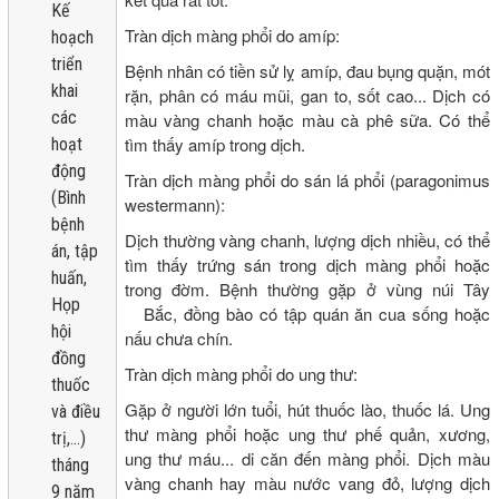
Kế
Tràn dịch màng phổi do amíp:
hoạch
triển
Bệnh nhân có tiền sử lỵ amíp, đau bụng quặn, mót
khai
rặn, phân có máu mũi, gan to, sốt cao... Dịch có
các
màu vàng chanh hoặc màu cà phê sữa. Có thể
tìm thấy amíp trong dịch.
hoạt
động
Tràn dịch màng phổi do sán lá phổi (paragonimus
(Bình
westermann):
bệnh
Dịch thường vàng chanh, lượng dịch nhiều, có thể
án, tập
tìm thấy trứng sán trong dịch màng phổi hoặc
huấn,
trong đờm. Bệnh thường gặp ở vùng núi Tây
Họp
Bắc, đồng bào có tập quán ăn cua sống hoặc
hội
nấu chưa chín.
đồng
Tràn dịch màng phổi do ung thư:
thuốc
Gặp ở người lớn tuổi, hút thuốc lào, thuốc lá. Ung
và điều
thư màng phổi hoặc ung thư phế quản, xương,
trị,...)
ung thư máu... di căn đến màng phổi. Dịch màu
tháng
vàng chanh hay màu nước vang đỏ, lượng dịch
9 năm