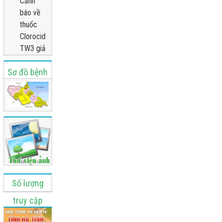
Cảnh
báo về
thuốc
Clorocid
TW3 giả
Sơ đồ bệnh
viện
Số lượng
truy cập