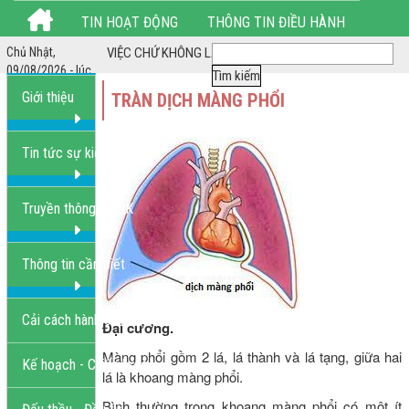
TIN HOẠT ĐỘNG
THÔNG TIN ĐIỀU HÀNH
iá *** LÀM HẾT VIỆC CHỨ KHÔNG LÀM HẾT GIỜ ***
Chủ Nhật,
THỦ TỤC HÀNH CHÍNH
HÌNH ẢNH HOẠT ĐỘNG
09/08/2026 - lúc
9:02:40 AM
Giới thiệu
TRÀN DỊCH MÀNG PHỔI
LIÊN HỆ
Tin tức sự kiện
Truyền thông GDSK
Thông tin cần biết
Cải cách hành chính
Đại cương.
Màng phổi gồm 2 lá, lá thành và lá tạng, giữa hai
Kế hoạch - Chiến lược
lá là khoang màng phổi.
Bình thường trong khoang màng phổi có một ít