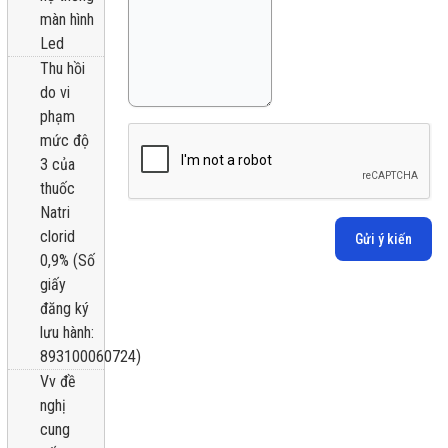
màn hình
Led
Thu hồi
do vi
phạm
mức độ
3 của
thuốc
Natri
clorid
Gửi ý kiến
0,9% (Số
giấy
đăng ký
lưu hành:
893100060724)
Vv đề
nghị
cung