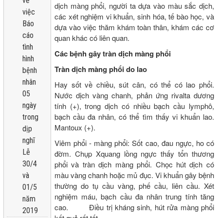
về
dịch màng phổi, người ta dựa vào màu sắc dịch,
việc
các xét nghiệm vi khuẩn, sinh hóa, tế bào học, và
Báo
dựa vào việc thăm khám toàn thân, khám các cơ
cáo
quan khác có liên quan.
tình
Các bệnh gây tràn dịch màng phổi
hình
Tràn dịch màng phổi do lao
bệnh
nhân
Hay sốt về chiều, sút cân, có thể có lao phổi.
05
Nước dịch vàng chanh, phản ứng rivalta dương
tính (+), trong dịch có nhiều bạch cầu lymphô,
ngày
bạch cầu đa nhân, có thể tìm thấy vi khuẩn lao.
trong
Mantoux (+).
dịp
nghĩ
Viêm phổi - màng phổi: Sốt cao, đau ngực, ho có
Lễ
đờm. Chụp Xquang lồng ngực thấy tổn thương
phổi và tràn dịch màng phổi. Chọc hút dịch có
30/4
màu vàng chanh hoặc mủ đục. Vi khuẩn gây bệnh
và
thường do tụ cầu vàng, phế cầu, liên cầu. Xét
01/5
nghiệm máu, bạch cầu đa nhân trung tính tăng
năm
cao. Điều trị kháng sinh, hút rửa màng phổi
2019
kết quả rất tốt.