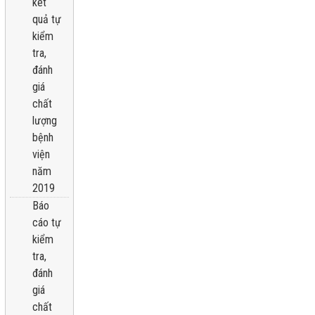
kêt
quả tự
kiểm
tra,
đánh
giá
chất
lượng
bệnh
viện
năm
2019
Báo
cáo tự
kiểm
tra,
đánh
giá
chất