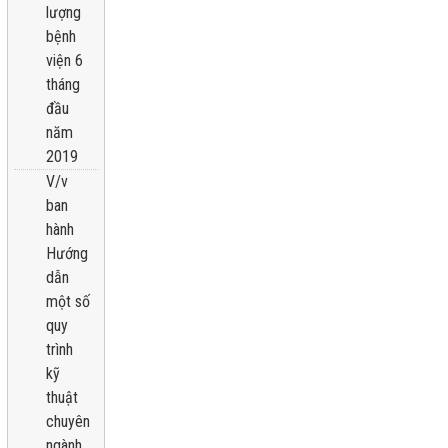
lượng
bệnh
viện 6
tháng
đầu
năm
2019
V/v
ban
hành
Hướng
dẫn
một số
quy
trình
kỹ
thuật
chuyên
ngành