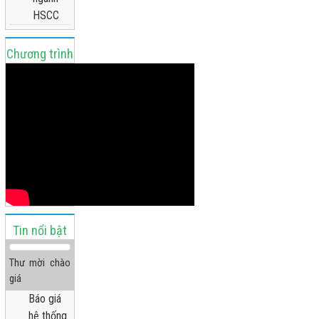
HSCC
Chương trình
truyền hình
Tin nổi bật
Thư mời chào
giá
Báo giá
hệ thống