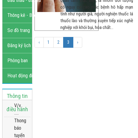
Đấu thầu - Đầu tư
quan tâm. Đặc biệt, là nhóm đối tượng
có nguy cơ cao mắc bệnh hô hấp mạn
tính như người già, người nghiện thuốc lá
Thông kê - Báo cáo
thuốc lào và thường xuyên tiếp xúc nghề
nghiệp với khói bụi, hóa chất…
Sơ đồ trang
‹
1
2
3
›
Đăng ký lịch khám
Phòng ban
Hoạt động điều hành
Thông tin
V/v..
điều hành
.....
Thong
báo
tuyển