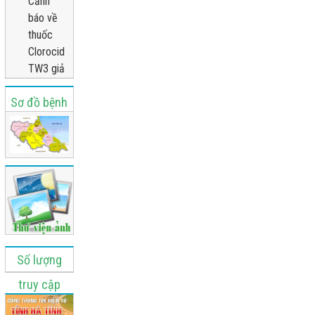
Cảnh
báo về
thuốc
Clorocid
TW3 giả
Sơ đồ bệnh
viện
Số lượng
truy cập