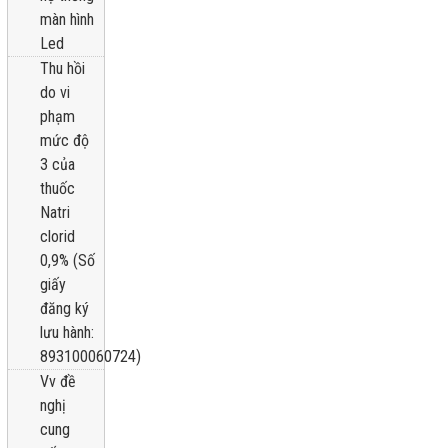
màn hình
Led
Thu hồi
do vi
phạm
mức độ
3 của
thuốc
Natri
clorid
0,9% (Số
giấy
đăng ký
lưu hành:
893100060724)
Vv đề
nghị
cung