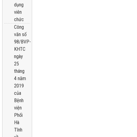
dụng
viên
chức
Công
văn số
98/BVP-
KHTC
ngày
25
tháng
4 năm
2019
của
Bệnh
viện
Phổi
Hà
Tĩnh