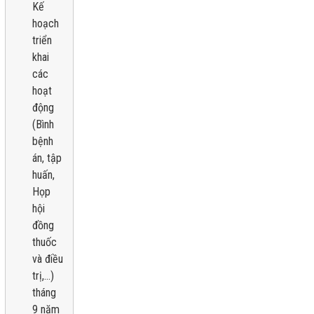
Kế
hoạch
triển
khai
các
hoạt
động
(Bình
bệnh
án, tập
huấn,
Họp
hội
đồng
thuốc
và điều
trị,...)
tháng
9 năm