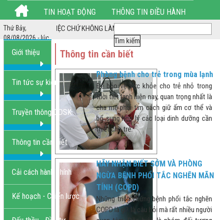
TIN HOẠT ĐỘNG
THÔNG TIN ĐIỀU HÀNH
iá *** LÀM HẾT VIỆC CHỨ KHÔNG LÀM HẾT GIỜ ***
Thứ Bảy,
THỦ TỤC HÀNH CHÍNH
HÌNH ẢNH HOẠT ĐỘNG
08/08/2026 - lúc
1:14:42 PM
Giới thiệu
Thông tin cần biết
LIÊN HỆ
Phòng bệnh cho trẻ trong mùa lạnh
Tin tức sự kiện
Để bảo vệ sức khỏe cho trẻ nhỏ trong
thời tiết lạnh hiện nay, quan trọng nhất là
cha mẹ phải tìm cách giữ ấm cơ thể và
Truyền thông GDSK
bổ sung hợp lý các loại dinh dưỡng cần
thiết cho trẻ.
Thông tin cần biết
HÃY NHẬN BIẾT SỚM VÀ PHÒNG
Cải cách hành chính
NGỪA BỆNH PHỔI TẮC NGHẼN MÃN
TÍNH (COPD)
Kế hoạch - Chiến lược
Những triệu chứng bệnh phổi tắc nghẽn
COPD là gì? là câu hỏi mà rất nhiều người